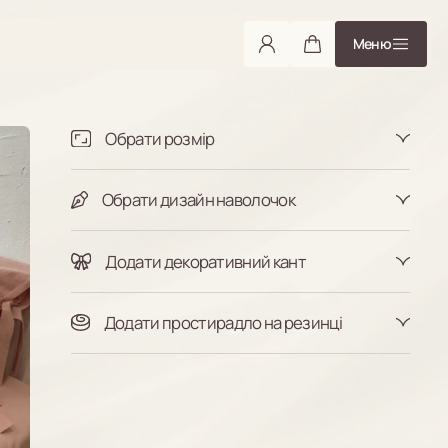
Меню
Обрати розмір
Півтораспальний
Двоспальний
Євростандарт
Євро максі
Сімейний
Обрати дизайн наволочок
Індивідуальний
З бортиками
Класичні
Додати декоративний кант
Таблиця розмірів
Так
Ні
Додати простирадло на резинці
Так
Ні