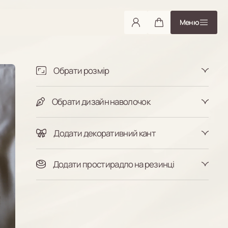
Меню
Обрати розмір
Півтораспальний
Двоспальний
Євростандарт
Євро максі
Сімейний
Обрати дизайн наволочок
Індивідуальний
З бортиками
Класичні
Додати декоративний кант
Таблиця розмірів
Так
Ні
Додати простирадло на резинці
Так
Ні