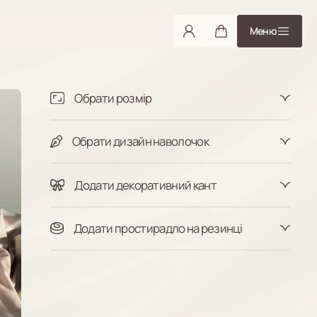
Меню
Обрати розмір
Півтораспальний
Двоспальний
Євростандарт
Євро максі
Сімейний
Обрати дизайн наволочок
Індивідуальний
З бортиками
Класичні
Додати декоративний кант
Таблиця розмірів
Так
Ні
Додати простирадло на резинці
Так
Ні